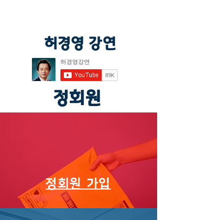
허경영 강연
정회원
​정회원 가입