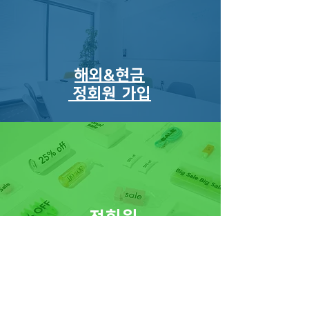
해외&현금
정회원 가입
정회원
​변경 신청